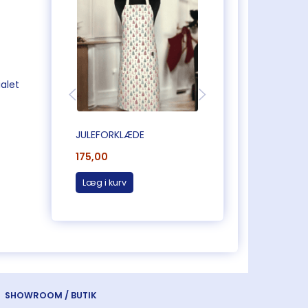
ialet
JULEFORKLÆDE
DÆKKESERVIET
175,00
60,00
Læg i kurv
Læg i kurv
SHOWROOM / BUTIK