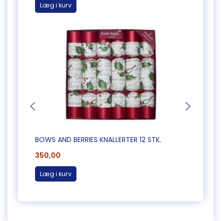
Læg i kurv
Læg 
BOWS AND BERRIES KNALLERTER 12 STK.
GLENC
350,00
250,
Læg i kurv
Læg 