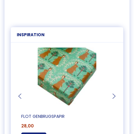
INSPIRATION
FLOT GENBRUGSPAPIR
20 ST
28,00
30,0