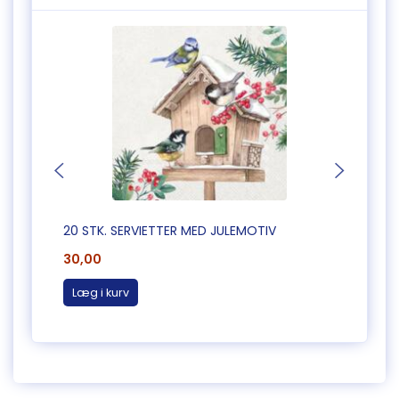
20 STK. SERVIETTER MED JULEMOTIV
20 ST
30,00
30,0
Læg i kurv
Læg 