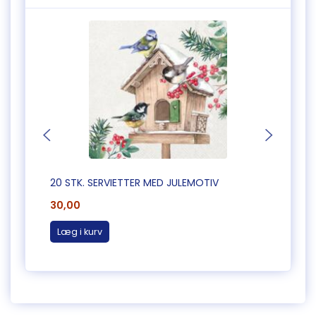
20 STK. SERVIETTER MED JULEMOTIV
20 ST
30,00
30,0
Læg i kurv
Læg 