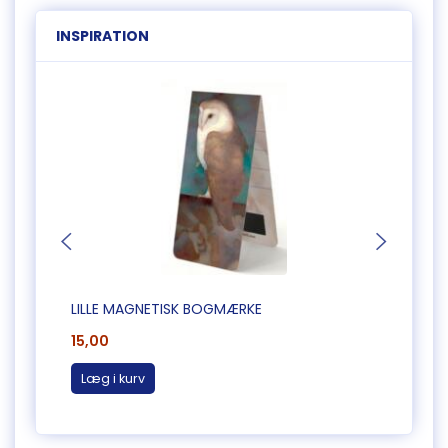
INSPIRATION
LILLE MAGNETISK BOGMÆRKE
LILLE
15,00
15,00
Læg i kurv
Læg 