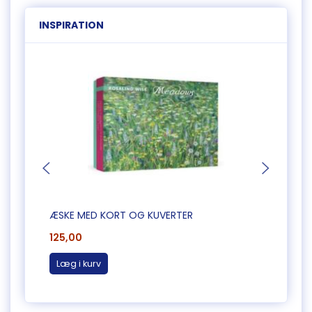
INSPIRATION
ÆSKE MED KORT OG KUVERTER
ÆSKE
125,00
125,0
Læg i kurv
Læg 