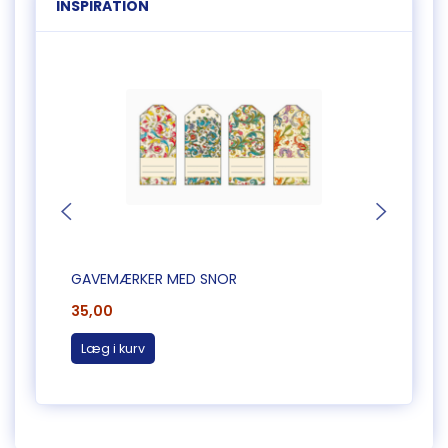
INSPIRATION
GAVEMÆRKER MED SNOR
GAVE
35,00
12,00
Læg i kurv
Læg 