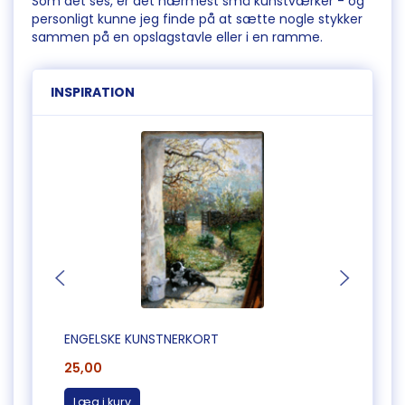
Som det ses, er det nærmest små kunstværker - og
personligt kunne jeg finde på at sætte nogle stykker
sammen på en opslagstavle eller i en ramme.
INSPIRATION
ENGELSKE KUNSTNERKORT
ENGEL
25,00
25,0
Læg i kurv
Læg 