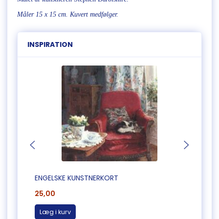
Måler 15 x 15 cm. Kuvert medfølger.
INSPIRATION
ENGELSKE KUNSTNERKORT
BLOK 
25,00
65,0
Læg i kurv
Læg 