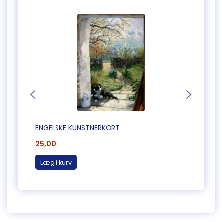
ENGELSKE KUNSTNERKORT
ENGEL
25,00
25,0
Læg i kurv
Læg 