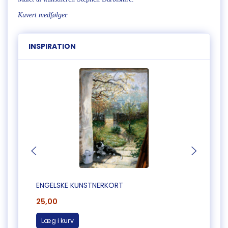
Kuvert medfølger.
INSPIRATION
ENGELSKE KUNSTNERKORT
ENGEL
25,00
25,0
Læg i kurv
Læg 