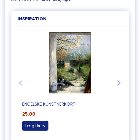
INSPIRATION
ENGELSKE KUNSTNERKORT
ENGEL
25,00
25,0
Læg i kurv
Læg 