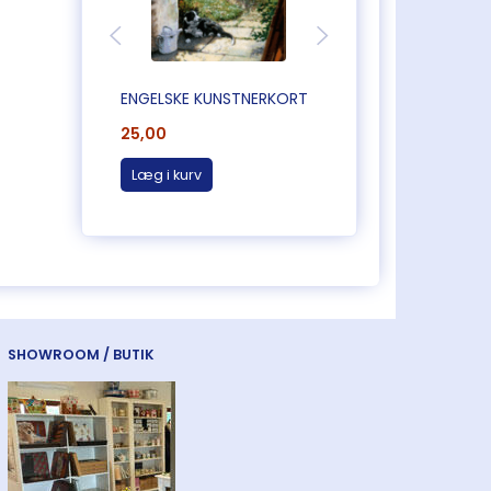
ENGELSKE KUNSTNERKORT
ENGELSKE KUNSTN
25,00
25,00
Læg i kurv
Læg i kurv
SHOWROOM / BUTIK