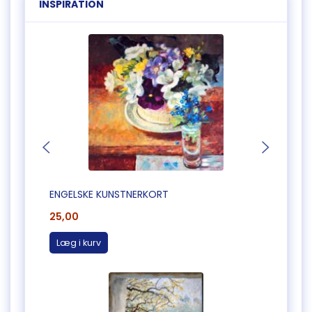
INSPIRATION
ENGELSKE KUNSTNERKORT
ENGEL
25,00
25,0
Læg i kurv
Læg 