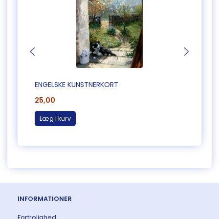
ENGELSKE KUNSTNERKORT
ENGEL
25,00
25,0
Læg i kurv
Læg 
INFORMATIONER
Fortrolighed