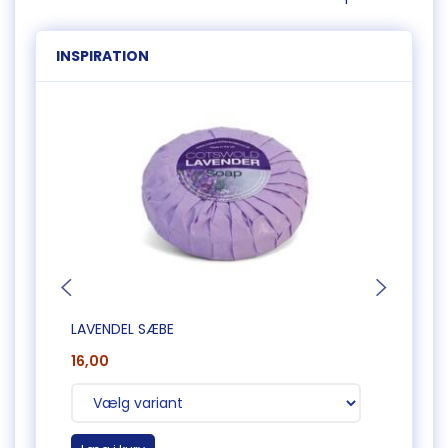
INSPIRATION
LAVENDEL SÆBE
SNEMA
16,00
145,0