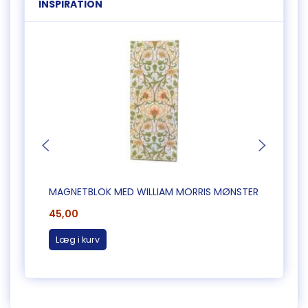
INSPIRATION
MAGNETBLOK MED WILLIAM MORRIS MØNSTER
MAGN
45,00
45,0
Læg i kurv
Læg 