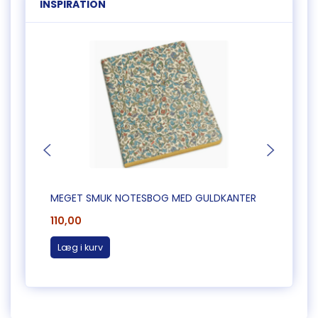
INSPIRATION
MEGET SMUK NOTESBOG MED GULDKANTER
MEGE
110,00
110,0
Læg i kurv
Læg 