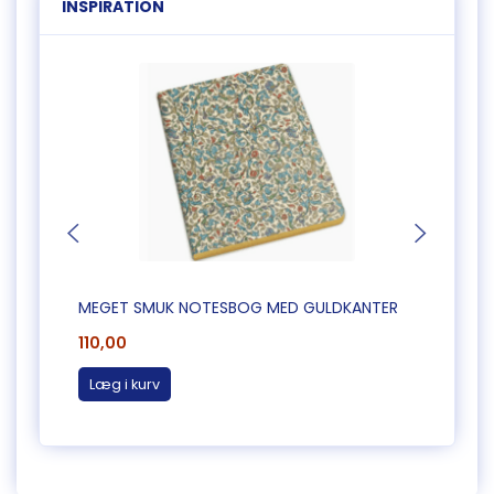
INSPIRATION
MEGET SMUK NOTESBOG MED GULDKANTER
MEGE
110,00
110,0
Læg i kurv
Læg 