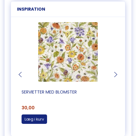
INSPIRATION
SERVIETTER MED BLOMSTER
SERVI
30,00
30,0
Læg i kurv
Læg 