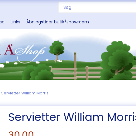
sse
Links
Åbningstider butik/showroom
Servietter William Morris
Servietter William Morri
30,00