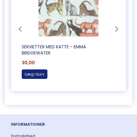
SERVIETTER MED KATTE - EMMA
SERVI
BRIDGEWATER
30,00
30,0
Læg i kurv
Læg 
INFORMATIONER
Fortrolighed