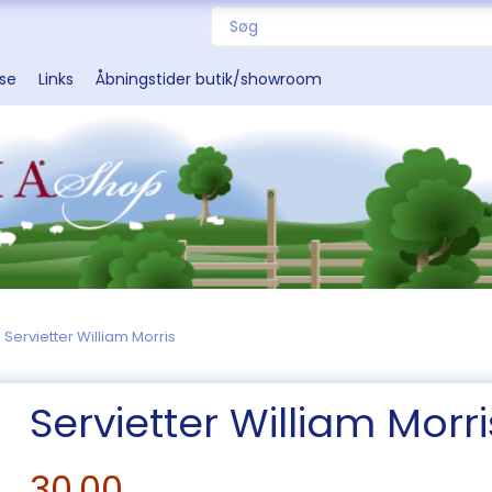
sse
Links
Åbningstider butik/showroom
Servietter William Morris
Servietter William Morri
30,00