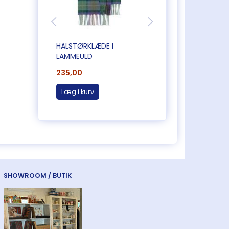
HALSTØRKLÆDE I
HALSTØRKLÆDE I
LAMMEULD
LAMMEULD
235,00
235,00
Læg i kurv
Læg i kurv
SHOWROOM / BUTIK