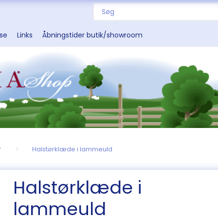
sse
Links
Åbningstider butik/showroom
r
Halstørklæde i lammeuld
Halstørklæde i
lammeuld