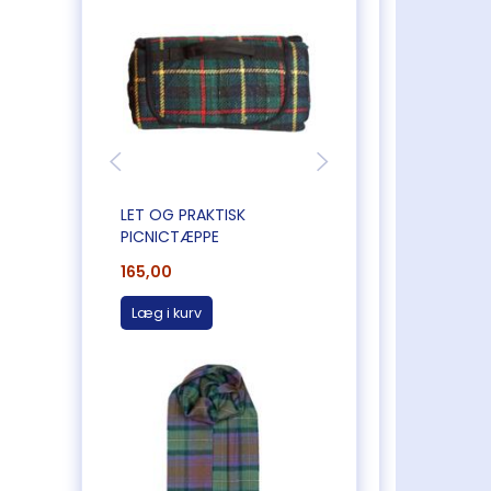
LET OG PRAKTISK
BAG SELV HUNDEKI
PICNICTÆPPE
165,00
85,00
Læg i kurv
Læg i kurv