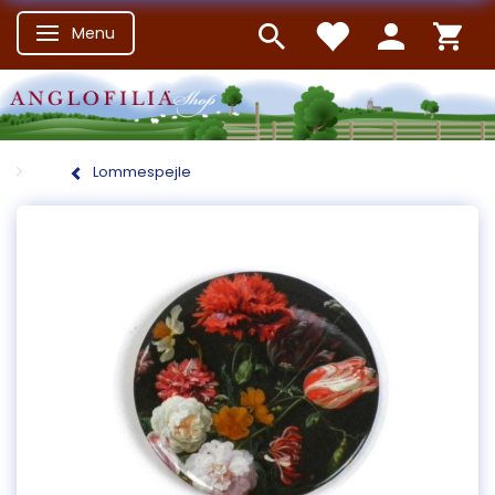
Menu
Skifte navigation
Lommespejle