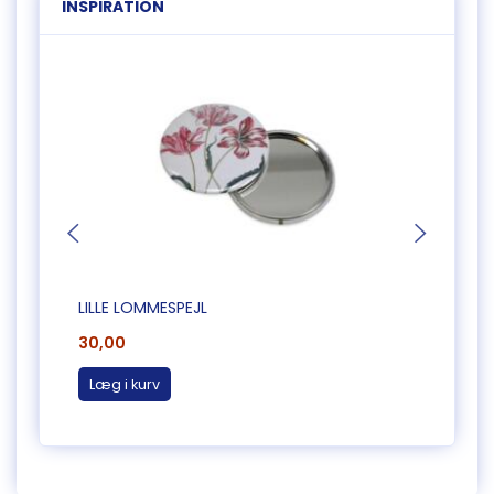
INSPIRATION
LILLE LOMMESPEJL
LOMME
30,00
35,0
Læg i kurv
Læg 