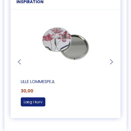
INSPIRATION
LILLE LOMMESPEJL
LOMME
30,00
35,0
Læg i kurv
Læg 