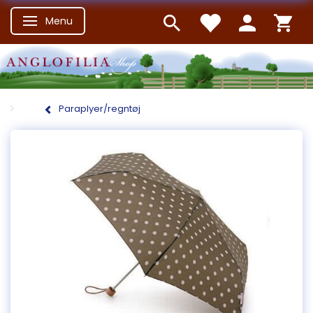
Menu
Skifte navigation
Paraplyer/regntøj