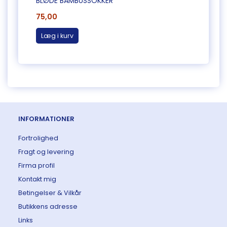
BLØDE BAMBUSSOKKER
BLØD
75,00
75,0
Læg i kurv
Læg 
INFORMATIONER
Fortrolighed
Fragt og levering
Firma profil
Kontakt mig
Betingelser & Vilkår
Butikkens adresse
Links