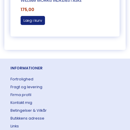
WILLIAM MORRIS INDKØBSTASKE
WILLI
175,00
175,0
Læg i kurv
Læg 
INFORMATIONER
Fortrolighed
Fragt og levering
Firma profil
Kontakt mig
Betingelser & Vilkår
Butikkens adresse
Links