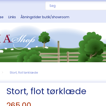
sse
Links
Åbningstider butik/showroom
Stort, flot tørklæde
Stort, flot tørklæde
265,00