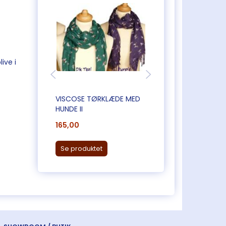
live i
VISCOSE TØRKLÆDE MED
STORT, FLOT TØR
HUNDE II
165,00
265,00
Læg i kurv
Se produktet