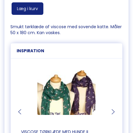
Læg i kurv
Smukt tørklæde af viscose med sovende katte. Måler
50 x 180 cm. Kan vaskes.
INSPIRATION
VISCOSE TØRKLÆDE MED HUNDE II
STORT