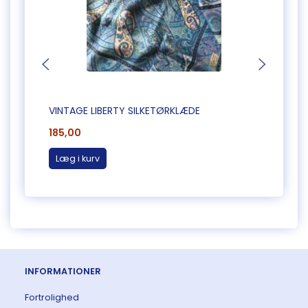
VINTAGE LIBERTY SILKETØRKLÆDE
VINTA
185,00
185,0
Læg i kurv
Læg 
INFORMATIONER
Fortrolighed