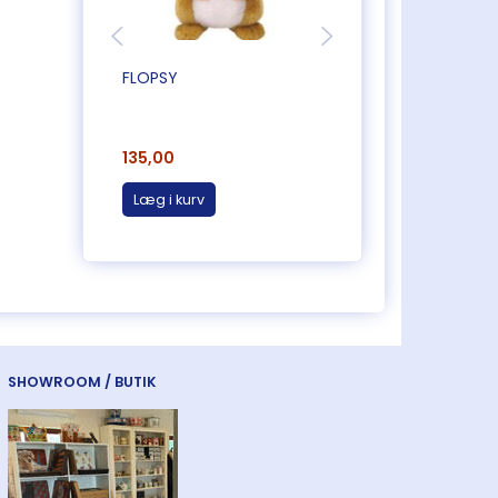
FLOPSY
TENNISSPILLERBAMS
"THE TEDDY BEAR
COLLECTION"
135,00
145,00
Læg i kurv
Læg i kurv
SHOWROOM / BUTIK