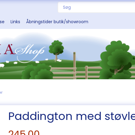
sse
Links
Åbningstider butik/showroom
er
Paddington med støvl
245,00