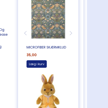
 Og
lease
g
MICROFIBER SKÆRMKLUD
RUNDT I STORBRIT
35,00
245,00
Læg i kurv
Læg i kurv