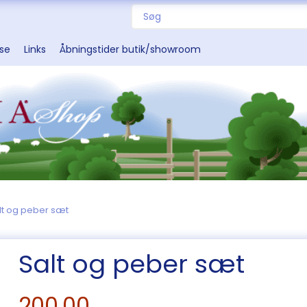
sse
Links
Åbningstider butik/showroom
lt og peber sæt
Salt og peber sæt
200,00