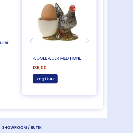
uller
ÆGGEBÆGER MED HØNE
SALT OG PEBER SÆ
135,00
200,00
Læg i kurv
Læg i kurv
SHOWROOM / BUTIK