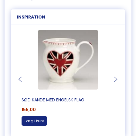
INSPIRATION
SØD KANDE MED ENGELSK FLAG
ROMA
155,00
125,0
Læg i kurv
Se p