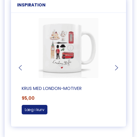
INSPIRATION
KRUS MED LONDON-MOTIVER
WILLI
95,00
125,0
Læg i kurv
Læg 