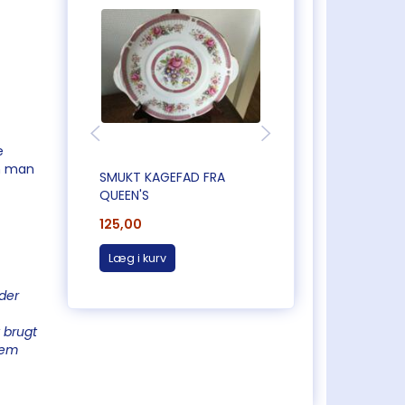
e
an man
SMUKT KAGEFAD FRA
SMUKT KAGEFAD F
QUEEN'S
QUEEN'S
125,00
125,00
Læg i kurv
Læg i kurv
der
 brugt
 dem