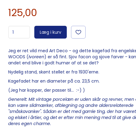
125,00
Læg i kurv
Jeg er ret vild med Art Deco - og dette kagefad fra engelsk
WOODS (
Ivoreen
) er så fint. Sjov facon og sjove farver - k
andet end blive i godt humør af at se det?
Nydelig stand, skønt stellet er fra 1930'erne.
Kagefadet har en diameter på ca. 23,5 cm.
(Jeg har kopper, der passer til... :-) )
Generelt: Mit vintage porcelæn er uden skår og revner, men 
kan være slidmærker, afblegning og andre aldersrelaterede
"småskavanker". Sådan er det med gamle ting, der har været
og elsket i årtier, og det er efter min mening med til at give
deres egen charme.