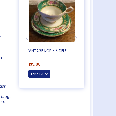
r
VINTAGE KOP - 3 DELE
VINTAGE KOP - 3 D
m.
195,00
195,00
Læg i kurv
Læg i kurv
der
 brugt
 dem