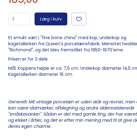
Læg i kurv
Et smukt sæt i "fine bone china" med kop, underkop og
kagetallerken fra Queen's porcelænsfabrik. Mønstret hedde
"Richmond", og det blev fremstillet fra 1950-1970'erne.
Prisen er for 3 dele.
Mål: Koppens højde er ca. 7,5 cm. Underkop diameter 14,5 c
Kagetallerken diameter 16 cm.
Generelt: Mit vintage porcelæn er uden skår og revner, men 
kan være slidmærker, afblegning og andre aldersrelaterede
"småskavanker". Sådan er det med gamle ting, der har været
og elsket i årtier, og det er efter min mening med til at give
deres egen charme.