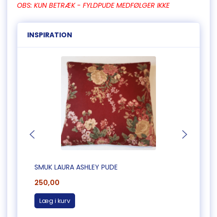
OBS: KUN BETRÆK - FYLDPUDE MEDFØLGER IKKE
INSPIRATION
SMUK LAURA ASHLEY PUDE
PUDE 
250,00
250,
Læg i kurv
Læg 