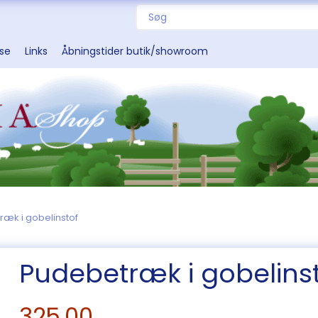
sse
Links
Åbningstider butik/showroom
æk i gobelinstof
Pudebetræk i gobelins
325,00