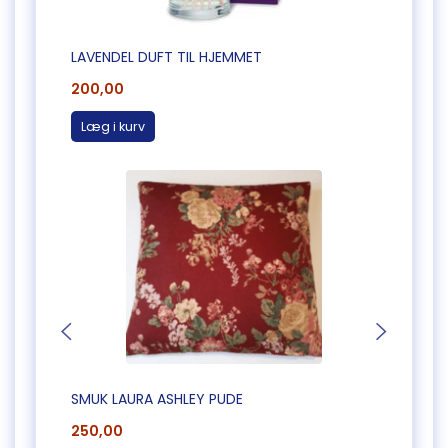
LAVENDEL DUFT TIL HJEMMET
200,00
Læg i kurv
SMUK LAURA ASHLEY PUDE
PUDE 
250,00
250,