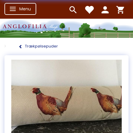
Menu
Skifte navigation
Trækpølsepuder