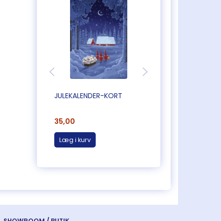
JULEKALENDER-KORT
3D JULEKALENDER
35,00
75,00
Læg i kurv
Læg i kurv
SHOWROOM / BUTIK