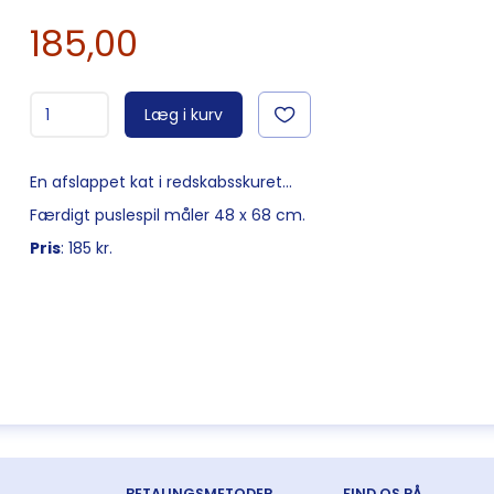
185,00
Læg i kurv
En afslappet kat i redskabsskuret...
Færdigt puslespil måler 48 x 68 cm.
Pris
: 185 kr.
BETALINGSMETODER
FIND OS PÅ