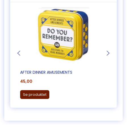
AFTER DINNER AMUSEMENTS
ÆSKE
45,00
150,0
Læg 
Se produktet