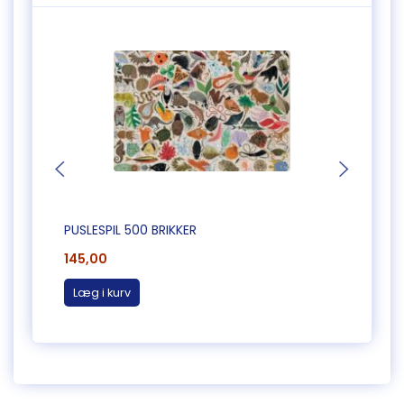
PUSLESPIL 500 BRIKKER
PUSLE
145,00
145,0
Læg i kurv
Læg 