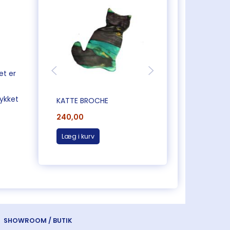
et er
mykket
KATTE BROCHE
KATTE BROCHE
240,00
240,00
Læg i kurv
Læg i kurv
SHOWROOM / BUTIK