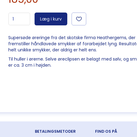
Læg i kurv
Supersøde øreringe fra det skotske firma Heathergems, der
fremstiller håndlavede smykker af forarbejdet lyng. Resultat
helt unikke smykker, der aldrig er helt ens.
Til huller i ørerne. Selve øreclipsen er belagt med sølv, og s
er ca. 3 cm i højden.
BETALINGSMETODER
FIND OS PÅ