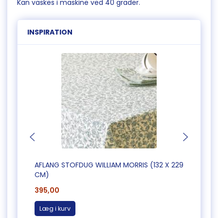
Kan vaskes i maskine ved 40 grader.
INSPIRATION
AFLANG STOFDUG WILLIAM MORRIS (132 X 229
AFLAN
CM)
CM)
395,00
365,
Læg i kurv
Læg 