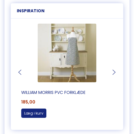
INSPIRATION
WILLIAM MORRIS PVC FORKLÆDE
WILLI
185,00
185,0
Læg i kurv
Læg 