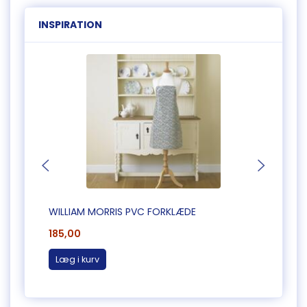
INSPIRATION
WILLIAM MORRIS PVC FORKLÆDE
WILLI
185,00
185,0
Læg i kurv
Læg 