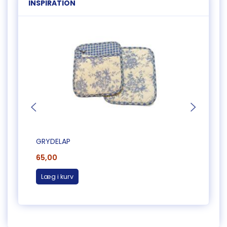
INSPIRATION
GRYDELAP
GRYD
65,00
65,0
Læg i kurv
Læg 