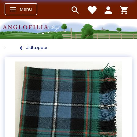
Menu
Skifte navigation
Uldtæpper