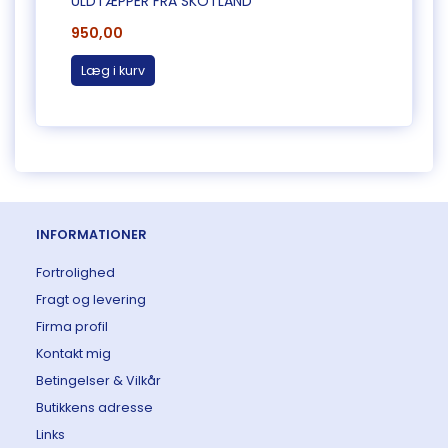
ULDTÆPPER FRA SKOTLAND
ULDT
950,00
950,
Læg i kurv
Læg 
INFORMATIONER
Fortrolighed
Fragt og levering
Firma profil
Kontakt mig
Betingelser & Vilkår
Butikkens adresse
Links