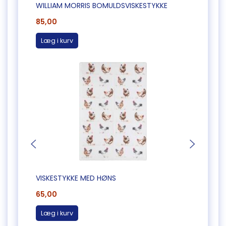
WILLIAM MORRIS BOMULDSVISKESTYKKE
SKULD
85,00
200,
Læg i kurv
Læg 
VISKESTYKKE MED HØNS
WILLI
65,00
85,0
Læg i kurv
Læg 